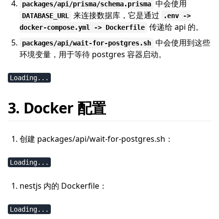
中会使用
packages/api/prisma/schema.prisma
来连接数据库，它是通过
DATABASE_URL
.env ->
传递给 api 的。
docker-compose.yml -> Dockerfile
中会使用到这些
packages/api/wait-for-postgres.sh
环境变量，用于等待 postgres 容器启动。
Loading...
3. Docker 配置
创建 packages/api/wait-for-postgres.sh：
Loading...
nestjs 内的 Dockerfile：
Loading...